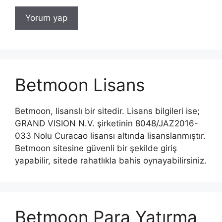
Betmoon Lisans
Betmoon, lisanslı bir sitedir. Lisans bilgileri ise;
GRAND VISION N.V. şirketinin 8048/JAZ2016-
033 Nolu Curacao lisansı altında lisanslanmıştır.
Betmoon sitesine güvenli bir şekilde giriş
yapabilir, sitede rahatlıkla bahis oynayabilirsiniz.
Betmoon Para Yatırma