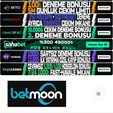
İçeriğe
atla
Menü