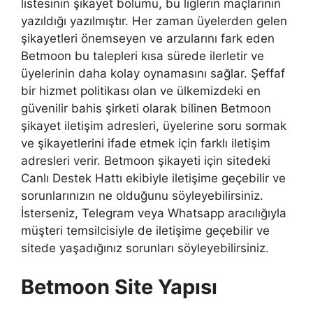
listesinin şikayet bölümü, bu liglerin maçlarının
yazıldığı yazılmıştır. Her zaman üyelerden gelen
şikayetleri önemseyen ve arzularını fark eden
Betmoon bu talepleri kısa sürede ilerletir ve
üyelerinin daha kolay oynamasını sağlar. Şeffaf
bir hizmet politikası olan ve ülkemizdeki en
güvenilir bahis şirketi olarak bilinen Betmoon
şikayet iletişim adresleri, üyelerine soru sormak
ve şikayetlerini ifade etmek için farklı iletişim
adresleri verir. Betmoon şikayeti için sitedeki
Canlı Destek Hattı ekibiyle iletişime geçebilir ve
sorunlarınızın ne olduğunu söyleyebilirsiniz.
İsterseniz, Telegram veya Whatsapp aracılığıyla
müşteri temsilcisiyle de iletişime geçebilir ve
sitede yaşadığınız sorunları söyleyebilirsiniz.
Betmoon Site Yapısı