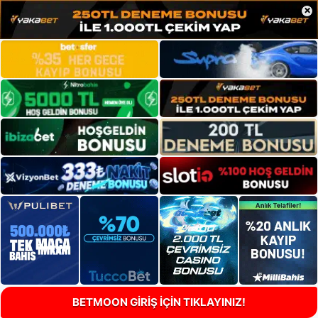
×
BETMOON GİRİŞ İÇİN TIKLAYINIZ!