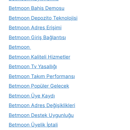
Betmoon Bahis Demosu
Betmoon Depozito Teknolojisi
Betmoon Adres Erişimi
Betmoon Giriş Bağlantısı
Betmoon
Betmoon Kaliteli Hizmetler
Betmoon Tv Yasallığı
Betmoon Takım Performansı
Betmoon Popüler Gelecek
Betmoon Üye Kaydı
Betmoon Adres Değişiklikleri
Betmoon Destek Uygunluğu
Betmoon Üyelik İptali