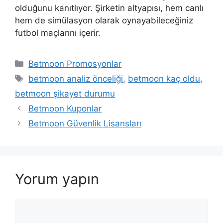
olduğunu kanıtlıyor. Şirketin altyapısı, hem canlı
hem de simülasyon olarak oynayabileceğiniz
futbol maçlarını içerir.
Kategoriler
Betmoon Promosyonlar
Etiketler
betmoon analiz önceliği
,
betmoon kaç oldu
,
betmoon şikayet durumu
Betmoon Kuponlar
Betmoon Güvenlik Lisansları
Yorum yapın
Yorum