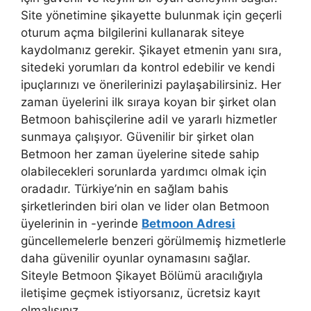
Site yönetimine şikayette bulunmak için geçerli
oturum açma bilgilerini kullanarak siteye
kaydolmanız gerekir. Şikayet etmenin yanı sıra,
sitedeki yorumları da kontrol edebilir ve kendi
ipuçlarınızı ve önerilerinizi paylaşabilirsiniz. Her
zaman üyelerini ilk sıraya koyan bir şirket olan
Betmoon bahisçilerine adil ve yararlı hizmetler
sunmaya çalışıyor. Güvenilir bir şirket olan
Betmoon her zaman üyelerine sitede sahip
olabilecekleri sorunlarda yardımcı olmak için
oradadır. Türkiye’nin en sağlam bahis
şirketlerinden biri olan ve lider olan Betmoon
üyelerinin in -yerinde
Betmoon Adresi
güncellemelerle benzeri görülmemiş hizmetlerle
daha güvenilir oyunlar oynamasını sağlar.
Siteyle Betmoon Şikayet Bölümü aracılığıyla
iletişime geçmek istiyorsanız, ücretsiz kayıt
olmalısınız.