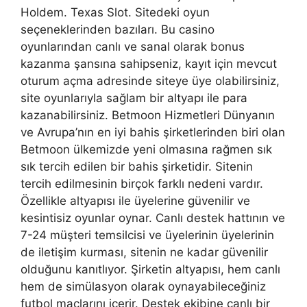
Holdem. Texas Slot. Sitedeki oyun
seçeneklerinden bazıları. Bu casino
oyunlarından canlı ve sanal olarak bonus
kazanma şansına sahipseniz, kayıt için mevcut
oturum açma adresinde siteye üye olabilirsiniz,
site oyunlarıyla sağlam bir altyapı ile para
kazanabilirsiniz. Betmoon Hizmetleri Dünyanın
ve Avrupa’nın en iyi bahis şirketlerinden biri olan
Betmoon ülkemizde yeni olmasına rağmen sık
sık tercih edilen bir bahis şirketidir. Sitenin
tercih edilmesinin birçok farklı nedeni vardır.
Özellikle altyapısı ile üyelerine güvenilir ve
kesintisiz oyunlar oynar. Canlı destek hattının ve
7-24 müşteri temsilcisi ve üyelerinin üyelerinin
de iletişim kurması, sitenin ne kadar güvenilir
olduğunu kanıtlıyor. Şirketin altyapısı, hem canlı
hem de simülasyon olarak oynayabileceğiniz
futbol maçlarını içerir. Destek ekibine canlı bir