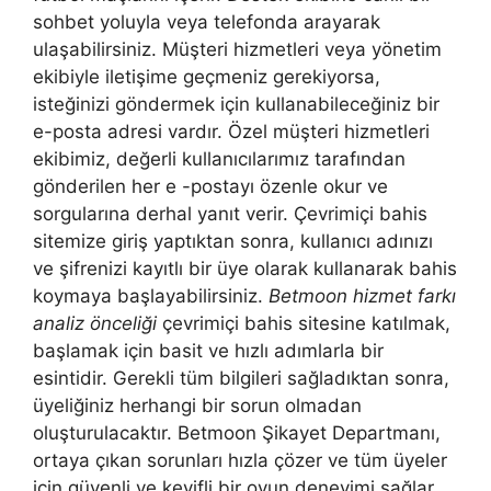
sohbet yoluyla veya telefonda arayarak
ulaşabilirsiniz. Müşteri hizmetleri veya yönetim
ekibiyle iletişime geçmeniz gerekiyorsa,
isteğinizi göndermek için kullanabileceğiniz bir
e-posta adresi vardır. Özel müşteri hizmetleri
ekibimiz, değerli kullanıcılarımız tarafından
gönderilen her e -postayı özenle okur ve
sorgularına derhal yanıt verir. Çevrimiçi bahis
sitemize giriş yaptıktan sonra, kullanıcı adınızı
ve şifrenizi kayıtlı bir üye olarak kullanarak bahis
koymaya başlayabilirsiniz.
Betmoon hizmet farkı
analiz önceliği
çevrimiçi bahis sitesine katılmak,
başlamak için basit ve hızlı adımlarla bir
esintidir. Gerekli tüm bilgileri sağladıktan sonra,
üyeliğiniz herhangi bir sorun olmadan
oluşturulacaktır. Betmoon Şikayet Departmanı,
ortaya çıkan sorunları hızla çözer ve tüm üyeler
için güvenli ve keyifli bir oyun deneyimi sağlar.