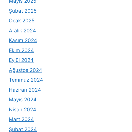
Mayıs 2025
Şubat 2025
Ocak 2025
Aralık 2024
Kasım 2024
Ekim 2024
Eylül 2024
Ağustos 2024
Temmuz 2024
Haziran 2024
Mayıs 2024
Nisan 2024
Mart 2024
Şubat 2024