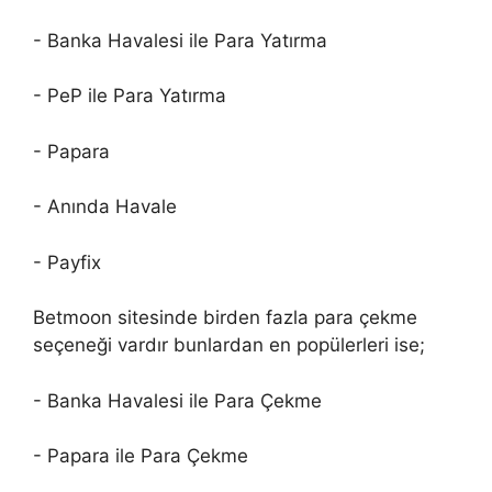
- Banka Havalesi ile Para Yatırma
- PeP ile Para Yatırma
- Papara
- Anında Havale
- Payfix
Betmoon sitesinde birden fazla para çekme
seçeneği vardır bunlardan en popülerleri ise;
- Banka Havalesi ile Para Çekme
- Papara ile Para Çekme