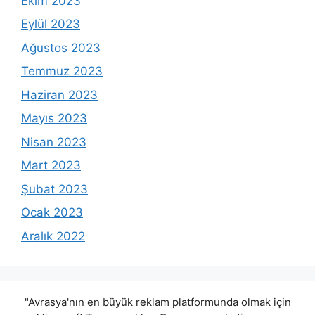
Ekim 2023
Eylül 2023
Ağustos 2023
Temmuz 2023
Haziran 2023
Mayıs 2023
Nisan 2023
Mart 2023
Şubat 2023
Ocak 2023
Aralık 2022
"Avrasya'nın en büyük reklam platformunda olmak için