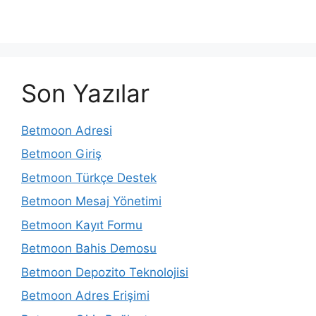
Son Yazılar
Betmoon Adresi
Betmoon Giriş
Betmoon Türkçe Destek
Betmoon Mesaj Yönetimi
Betmoon Kayıt Formu
Betmoon Bahis Demosu
Betmoon Depozito Teknolojisi
Betmoon Adres Erişimi