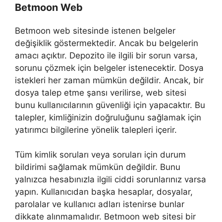
Betmoon Web
Betmoon web sitesinde istenen belgeler
değişiklik göstermektedir. Ancak bu belgelerin
amacı açıktır. Depozito ile ilgili bir sorun varsa,
sorunu çözmek için belgeler istenecektir. Dosya
istekleri her zaman mümkün değildir. Ancak, bir
dosya talep etme şansı verilirse, web sitesi
bunu kullanıcılarının güvenliği için yapacaktır. Bu
talepler, kimliğinizin doğruluğunu sağlamak için
yatırımcı bilgilerine yönelik talepleri içerir.
Tüm kimlik soruları veya soruları için durum
bildirimi sağlamak mümkün değildir. Bunu
yalnızca hesabınızla ilgili ciddi sorunlarınız varsa
yapın. Kullanıcıdan başka hesaplar, dosyalar,
parolalar ve kullanıcı adları istenirse bunlar
dikkate alınmamalıdır. Betmoon web sitesi bir