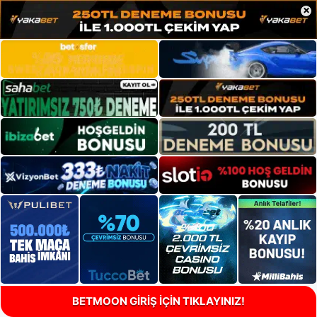
×
BETMOON GİRİŞ İÇİN TIKLAYINIZ!