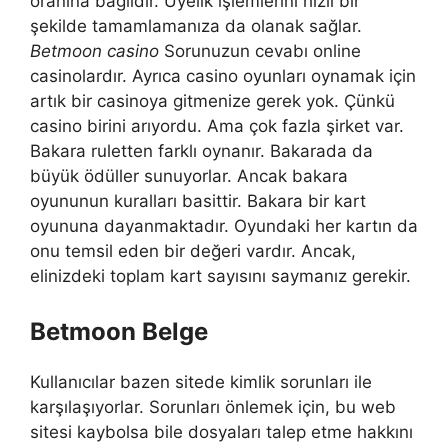
oranına bağlıdır. Üyelik işlemlerini hızlı bir
şekilde tamamlamanıza da olanak sağlar.
Betmoon casino
Sorunuzun cevabı online
casinolardır. Ayrıca casino oyunları oynamak için
artık bir casinoya gitmenize gerek yok. Çünkü
casino birini arıyordu. Ama çok fazla şirket var.
Bakara ruletten farklı oynanır. Bakarada da
büyük ödüller sunuyorlar. Ancak bakara
oyununun kuralları basittir. Bakara bir kart
oyununa dayanmaktadır. Oyundaki her kartın da
onu temsil eden bir değeri vardır. Ancak,
elinizdeki toplam kart sayısını saymanız gerekir.
Betmoon Belge
Kullanıcılar bazen sitede kimlik sorunları ile
karşılaşıyorlar. Sorunları önlemek için, bu web
sitesi kaybolsa bile dosyaları talep etme hakkını