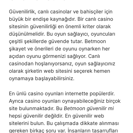
Güvenilirlik, canlı casinolar ve bahisçiler için
büyük bir endişe kaynağıdır. Bir canlı casino
sitesinin güvenilirliği en önemli kriter olarak
düşünülmelidir. Bu oyun sağlayıcı, oyuncuları
çeşitli şekillerde güvende tutar. Betmoon
şikayet ve önerileri de oyunu oynarken her
açıdan oyunu görmenizi sağlıyor. Canlı
casinodan hoşlanıyorsanız, oyun sağlayıcınız
olarak şirketin web sitesini seçerek hemen
oynamaya başlayabilirsiniz.
En ünlü casino oyunları internette popülerdir.
Ayrıca casino oyunları oynayabileceğiniz birçok
site bulunmaktadır. Bu
Betmoon güvenilir mi
hepsi güvenilir değildir. En güvenilir web
sitelerini bulun. Bu çalışmada dikkate alınması
gereken birkaç soru var. İnsanların tasarrufları