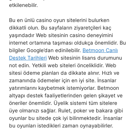
etkilenebilir.
Bu en ünlü casino oyun sitelerini bulurken
dikkatli olun. Bu sayfaların ziyaretçileri kaç
yaşındadır Web sitesinin casino deneyimini
internet ortamına taşıması oldukça önemlidir. Bu
bilgiler Google’dan edinilebilir.
Betmoon Canlı
Destek Tarihleri
Web sitesinin lisans durumunu
not edin. Yetkili web siteleri önceliklidir. Web
sitesi ödeme planları da dikkate alınır. Hızlı ve
zamanında ödemeler için en iyi site. İnsanlar
yatırımlarını kaybetmek istemiyorlar. Betmoon
altyapı destek faaliyetlerinden gelen şikayet ve
öneriler önemlidir. Üyelik sistemi tüm sitelere
üye olmanızı sağlar. Rulet, poker ve bakara gibi
oyunlar bu sitede çok iyi bilinmektedir. İnsanlar
bu oyunları istedikleri zaman oynayabilirler.