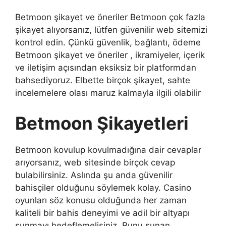
Betmoon şikayet ve öneriler Betmoon çok fazla
şikayet alıyorsanız, lütfen güvenilir web sitemizi
kontrol edin. Çünkü güvenlik, bağlantı, ödeme
Betmoon şikayet ve öneriler , ikramiyeler, içerik
ve iletişim açısından eksiksiz bir platformdan
bahsediyoruz. Elbette birçok şikayet, sahte
incelemelere olası maruz kalmayla ilgili olabilir
Betmoon Şikayetleri
Betmoon kovulup kovulmadığına dair cevaplar
arıyorsanız, web sitesinde birçok cevap
bulabilirsiniz. Aslında şu anda güvenilir
bahisçiler olduğunu söylemek kolay. Casino
oyunları söz konusu olduğunda her zaman
kaliteli bir bahis deneyimi ve adil bir altyapı
sunmayı hedeflemelisiniz. Bunu sunan