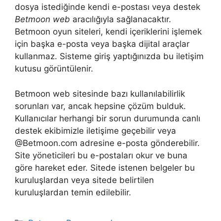
dosya istediğinde kendi e-postası veya destek
Betmoon web
aracılığıyla sağlanacaktır.
Betmoon oyun siteleri, kendi içeriklerini işlemek
için başka e-posta veya başka dijital araçlar
kullanmaz. Sisteme giriş yaptığınızda bu iletişim
kutusu görüntülenir.
Betmoon web sitesinde bazı kullanılabilirlik
sorunları var, ancak hepsine çözüm bulduk.
Kullanıcılar herhangi bir sorun durumunda canlı
destek ekibimizle iletişime geçebilir veya
@Betmoon.com adresine e-posta gönderebilir.
Site yöneticileri bu e-postaları okur ve buna
göre hareket eder. Sitede istenen belgeler bu
kuruluşlardan veya sitede belirtilen
kuruluşlardan temin edilebilir.
Kategoriler