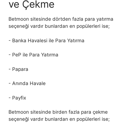
ve Çekme
Betmoon sitesinde dörtden fazla para yatırma
seçeneği vardır bunlardan en popülerleri ise;
- Banka Havalesi ile Para Yatırma
- PeP ile Para Yatırma
- Papara
- Anında Havale
- Payfix
Betmoon sitesinde birden fazla para çekme
seçeneği vardır bunlardan en popülerleri ise;