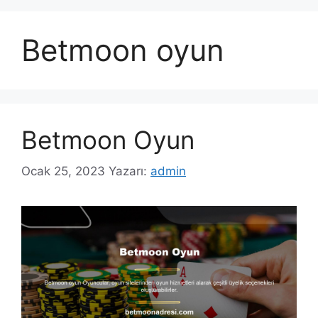
Betmoon oyun
Betmoon Oyun
Ocak 25, 2023
Yazarı:
admin