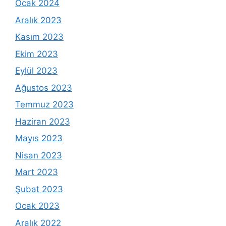
Ocak 2024
Aralık 2023
Kasım 2023
Ekim 2023
Eylül 2023
Ağustos 2023
Temmuz 2023
Haziran 2023
Mayıs 2023
Nisan 2023
Mart 2023
Şubat 2023
Ocak 2023
Aralık 2022