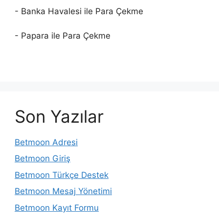
- Banka Havalesi ile Para Çekme
- Papara ile Para Çekme
Son Yazılar
Betmoon Adresi
Betmoon Giriş
Betmoon Türkçe Destek
Betmoon Mesaj Yönetimi
Betmoon Kayıt Formu