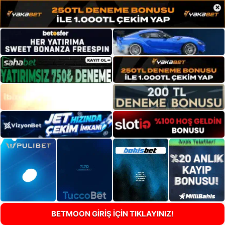
×
BETMOON GİRİŞ İÇİN TIKLAYINIZ!