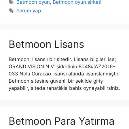
Etiketler
Betmoon oyun
,
Betmoon oyun şirketi
Yorum yap
Betmoon Lisans
Betmoon, lisanslı bir sitedir. Lisans bilgileri ise;
GRAND VISION N.V. şirketinin 8048/JAZ2016-
033 Nolu Curacao lisansı altında lisanslanmıştır.
Betmoon sitesine güvenli bir şekilde giriş
yapabilir, sitede rahatlıkla bahis oynayabilirsiniz.
Betmoon Para Yatırma