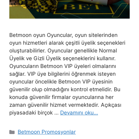
Betmoon oyun Oyuncular, oyun sitelerinden
oyun hizmetleri alarak çeşitli üyelik seçenekleri
oluşturabilirler. Oyuncular genellikle Normal
Üyelik ve Gizli Üyelik seçeneklerini kullanır.
Oyuncuların Betmoon VIP üyeleri olmalarını
sağlar. VIP üye bilgilerini öğrenmek isteyen
oyuncular öncelikle Betmoon VIP üyesinin
güvenilir olup olmadığını kontrol etmelidir. Bu
konuda güvenilir firmalar oyuncularına her
zaman güvenilir hizmet vermektedir. Açıkçası
piyasadaki birçok …
Devamını oku…
Kategoriler
Betmoon Promosyonlar