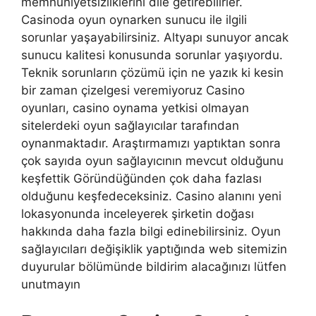
memnuniyetsizliklerini dile getirebilirler.
Casinoda oyun oynarken sunucu ile ilgili
sorunlar yaşayabilirsiniz. Altyapı sunuyor ancak
sunucu kalitesi konusunda sorunlar yaşıyordu.
Teknik sorunların çözümü için ne yazık ki kesin
bir zaman çizelgesi veremiyoruz Casino
oyunları, casino oynama yetkisi olmayan
sitelerdeki oyun sağlayıcılar tarafından
oynanmaktadır. Araştırmamızı yaptıktan sonra
çok sayıda oyun sağlayıcının mevcut olduğunu
keşfettik Göründüğünden çok daha fazlası
olduğunu keşfedeceksiniz. Casino alanını yeni
lokasyonunda inceleyerek şirketin doğası
hakkında daha fazla bilgi edinebilirsiniz. Oyun
sağlayıcıları değişiklik yaptığında web sitemizin
duyurular bölümünde bildirim alacağınızı lütfen
unutmayın