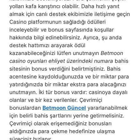
yolları kafa karıştırıcı olabilir. Daha hızlı yanıt
almak için canlı destek ekibimizle iletişime geçin
Casino platformunun sağladığı ödülleri
inceleyebilir ve bonus sayfasında koşullar
hakkında bilgi edinebilirsiniz. Ayrıca, şu anda
destek hattımızı arayarak ödül
kazanabileceğinizi lütfen unutmayın
Betmoon
casino oyunları ehliyet üzerindeki numara
bahis
sitesinin bonus verdiğini belirtmiştiniz. Bahis
acentesine kaydolduğunuzda ve bir miktar para
yatırdığınızda bir miktar ekstra para alacağınızı
unutmayın. İki tür bonus vardır: casinoya dayalı
olanlar ve bir kez verilenler. Çevrimiçi
bonuslardan
Betmoon Güncel
yararlanabilmek
için belirli bahis şartlarını yerine getirmelisiniz.
Çevrimiçi olarak erişemediğiniz bonusları
aldığınızda para çekme hedefinize ulaşma
süreciniz hızlanır.