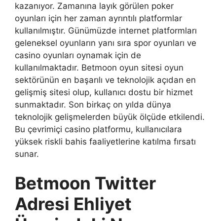
kazanıyor. Zamanına layık görülen poker
oyunları için her zaman ayrıntılı platformlar
kullanılmıştır. Günümüzde internet platformları
geleneksel oyunların yanı sıra spor oyunları ve
casino oyunları oynamak için de
kullanılmaktadır. Betmoon oyun sitesi oyun
sektörünün en başarılı ve teknolojik açıdan en
gelişmiş sitesi olup, kullanıcı dostu bir hizmet
sunmaktadır. Son birkaç on yılda dünya
teknolojik gelişmelerden büyük ölçüde etkilendi.
Bu çevrimiçi casino platformu, kullanıcılara
yüksek riskli bahis faaliyetlerine katılma fırsatı
sunar.
Betmoon Twitter
Adresi Ehliyet