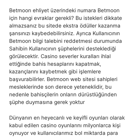
Betmoon ehliyet üzerindeki numara Betmoon
için hangi evraklar gerekli? Bu istekleri dikkate
almazsanız bu sitede ekstra ödüller kazanma
şansınızı kaybedebilirsiniz. Ayrıca Kullanıcının
Betmoon bilgi talebini reddetmesi durumunda
Sahibin Kullanıcının şüphelerini desteklediği
görülecektir. Casino severler kuralları ihlal
ettiğinde bahis hesaplarını kapatmak,
kazançlarını kaybetmek gibi işlemlere
başvurabilirler. Betmoon web sitesi sahipleri
mesleklerinde son derece yeteneklidir, bu
nedenle bahisçilerin onların dürüstlüğünden
şüphe duymasına gerek yoktur
Dünyanın en heyecanlı ve keyifli oyunları olarak
kabul edilen casino oyunlarını milyonlarca kişi
oynuyor ve kullanıcılarımız bol miktarda para