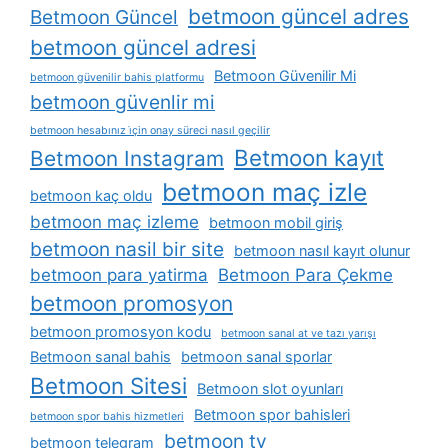
betmoon güncel adres
Betmoon Güncel
betmoon güncel adresi
Betmoon Güvenilir Mi
betmoon güvenilir bahis platformu
betmoon güvenlir mi
betmoon hesabınız i̇çin onay süreci nasıl geçilir
Betmoon kayıt
Betmoon Instagram
betmoon maç izle
betmoon kaç oldu
betmoon maç izleme
betmoon mobil giriş
betmoon nasil bir site
betmoon nasıl kayıt olunur
betmoon para yatirma
Betmoon Para Çekme
betmoon promosyon
betmoon promosyon kodu
betmoon sanal at ve tazı yarışı
Betmoon sanal bahis
betmoon sanal sporlar
Betmoon Sitesi
Betmoon slot oyunları
Betmoon spor bahisleri
betmoon spor bahis hizmetleri
betmoon tv
betmoon telegram