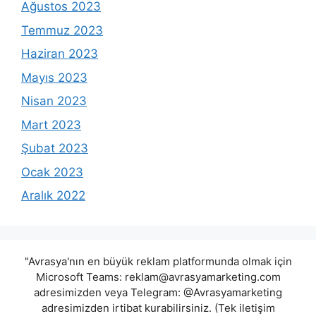
Ağustos 2023
Temmuz 2023
Haziran 2023
Mayıs 2023
Nisan 2023
Mart 2023
Şubat 2023
Ocak 2023
Aralık 2022
"Avrasya'nın en büyük reklam platformunda olmak için
Microsoft Teams:
reklam@avrasyamarketing.com
adresimizden veya Telegram: @Avrasyamarketing
adresimizden irtibat kurabilirsiniz. (Tek iletişim