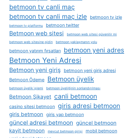
betmoon tv canli maç
betmoon tv canli maç izle
betmoon tv izle
betmoon twitter
betmoon tv platformu
Betmoon web sitesi
betmoon web sitesi güvenilir mi
betmoon web sitesine gidin
betmoon yaklaşmanın yolu
betmoon yeni adres
betmoon yatırım fırsatları
Betmoon Yeni Adresi
Betmoon yeni giriş
betmoon yeni giriş adresi
Betmoon üyelik
Betmoon Ödeme
betmoon üyelik i̇şlemi
betmoon üyeliğinin sonlandırılması
canli betmoon
Betmoon Şikayet
giris adresi betmoon
casino sitesi betmoon
giris betmoon
giris yap betmoon
güncel adresi betmoon
güncel betmoon
kayit betmoon
mobil betmoon
mevcut betmoon girişi