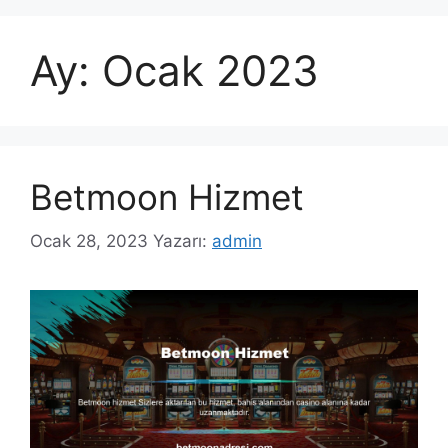
Ay:
Ocak 2023
Betmoon Hizmet
Ocak 28, 2023
Yazarı:
admin