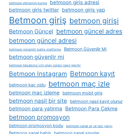
betmoon giris adresi
betmoon etkileşim kurma
betmoon giris twitter
betmoon giris yap
Betmoon giriş
betmoon girişi
betmoon güncel adres
Betmoon Güncel
betmoon güncel adresi
Betmoon Güvenilir Mi
betmoon güvenilir bahis platformu
betmoon güvenlir mi
betmoon hesabınız i̇çin onay süreci nasıl geçilir
Betmoon kayıt
Betmoon Instagram
betmoon maç izle
betmoon kaç oldu
betmoon maç izleme
betmoon mobil giriş
betmoon nasil bir site
betmoon nasıl kayıt olunur
betmoon para yatirma
Betmoon Para Çekme
betmoon promosyon
betmoon promosyon kodu
betmoon sanal at ve tazı yarışı
Betmoon sanal bahis
betmoon sanal sporlar