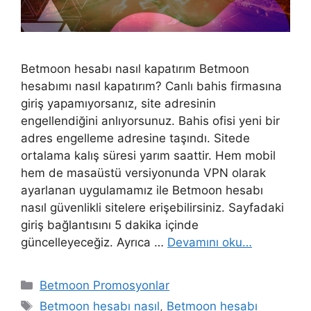
Betmoon hesabı nasıl kapatırım Betmoon
hesabımı nasıl kapatırım? Canlı bahis firmasına
giriş yapamıyorsanız, site adresinin
engellendiğini anlıyorsunuz. Bahis ofisi yeni bir
adres engelleme adresine taşındı. Sitede
ortalama kalış süresi yarım saattir. Hem mobil
hem de masaüstü versiyonunda VPN olarak
ayarlanan uygulamamız ile Betmoon hesabı
nasıl güvenlikli sitelere erişebilirsiniz. Sayfadaki
giriş bağlantısını 5 dakika içinde
güncelleyeceğiz. Ayrıca …
Devamını oku…
Kategoriler
Betmoon Promosyonlar
Etiketler
Betmoon hesabı nasıl
,
Betmoon hesabı