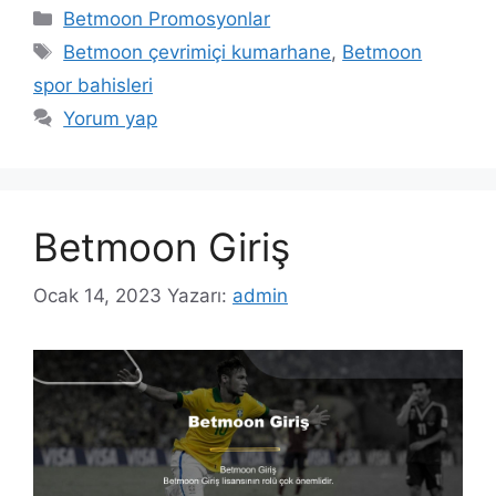
Kategoriler
Betmoon Promosyonlar
Etiketler
Betmoon çevrimiçi kumarhane
,
Betmoon
spor bahisleri
Yorum yap
Betmoon Giriş
Ocak 14, 2023
Yazarı:
admin