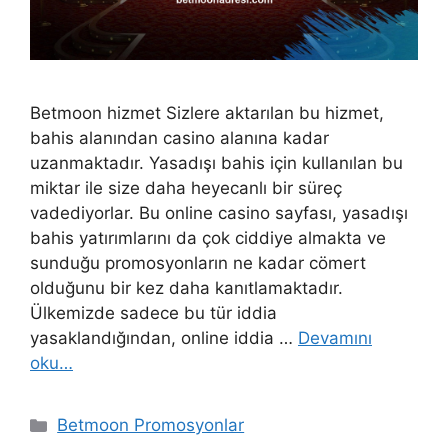
Betmoon hizmet Sizlere aktarılan bu hizmet,
bahis alanından casino alanına kadar
uzanmaktadır. Yasadışı bahis için kullanılan bu
miktar ile size daha heyecanlı bir süreç
vadediyorlar. Bu online casino sayfası, yasadışı
bahis yatırımlarını da çok ciddiye almakta ve
sunduğu promosyonların ne kadar cömert
olduğunu bir kez daha kanıtlamaktadır.
Ülkemizde sadece bu tür iddia
yasaklandığından, online iddia …
Devamını
oku…
Kategoriler
Betmoon Promosyonlar