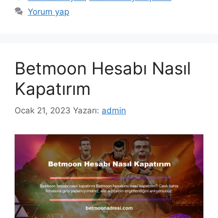
Yorum yap
Betmoon Hesabı Nasıl
Kapatırım
Ocak 21, 2023
Yazarı:
admin