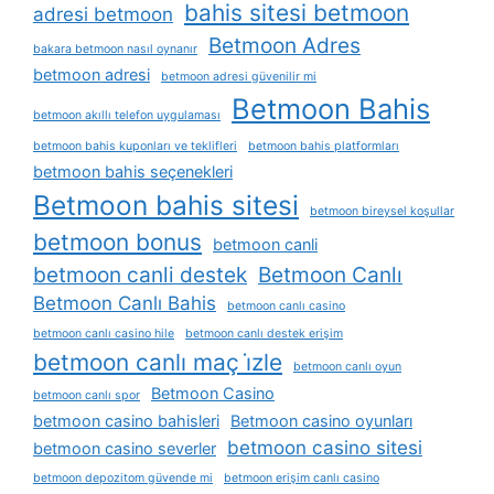
bahis sitesi betmoon
adresi betmoon
Betmoon Adres
bakara betmoon nasıl oynanır
betmoon adresi
betmoon adresi güvenilir mi
Betmoon Bahis
betmoon akıllı telefon uygulaması
betmoon bahis kuponları ve teklifleri
betmoon bahis platformları
betmoon bahis seçenekleri
Betmoon bahis sitesi
betmoon bireysel koşullar
betmoon bonus
betmoon canli
betmoon canli destek
Betmoon Canlı
Betmoon Canlı Bahis
betmoon canlı casino
betmoon canlı casino hile
betmoon canlı destek erişim
betmoon canlı maç i̇zle
betmoon canlı oyun
Betmoon Casino
betmoon canlı spor
betmoon casino bahisleri
Betmoon casino oyunları
betmoon casino sitesi
betmoon casino severler
betmoon depozitom güvende mi
betmoon erişim canlı casino