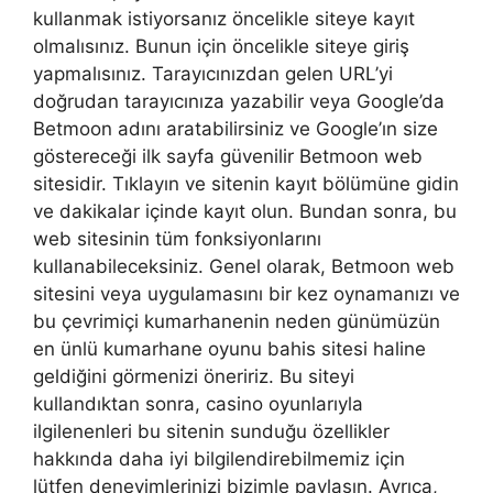
kullanmak istiyorsanız öncelikle siteye kayıt
olmalısınız. Bunun için öncelikle siteye giriş
yapmalısınız. Tarayıcınızdan gelen URL’yi
doğrudan tarayıcınıza yazabilir veya Google’da
Betmoon adını aratabilirsiniz ve Google’ın size
göstereceği ilk sayfa güvenilir Betmoon web
sitesidir. Tıklayın ve sitenin kayıt bölümüne gidin
ve dakikalar içinde kayıt olun. Bundan sonra, bu
web sitesinin tüm fonksiyonlarını
kullanabileceksiniz. Genel olarak, Betmoon web
sitesini veya uygulamasını bir kez oynamanızı ve
bu çevrimiçi kumarhanenin neden günümüzün
en ünlü kumarhane oyunu bahis sitesi haline
geldiğini görmenizi öneririz. Bu siteyi
kullandıktan sonra, casino oyunlarıyla
ilgilenenleri bu sitenin sunduğu özellikler
hakkında daha iyi bilgilendirebilmemiz için
lütfen deneyimlerinizi bizimle paylaşın. Ayrıca,