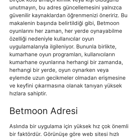
unutmayın, bu adres güncellemesini yalnızca
güvenilir kaynaklardan öğrenmenizi öneririz. Bu
makalenin başında belirtildiği gibi, Betmoon
oyunlarını her zaman, her yerde oynayabilme
özelliği nedeniyle kullanıcılar oyun
uygulamalarıyla ilgileniyor. Bununla birlikte,
kumarhane oyun programları, kullanıcıların
kumarhane oyunlarına herhangi bir zamanda,
herhangi bir yerde, oyun oynarken veya
eylemde uzun gecikmeler olmadan erişmesine
ve keyfini çıkarmasına olanak tanıyan yüksek
hızlara sahiptir.
Betmoon Adresi
Aslında bir uygulama için yüksek hız çok önemli
bir faktördür. Görünüşe göre web sitesi hızlı