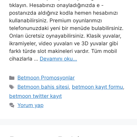
tıklayın. Hesabınızı onayladığınızda e -
postanızda aldığınız kodla hemen hesabınızı
kullanabilirsiniz. Premium oyunlarımızı
telefonunuzdaki yeni bir menüde bulabilirsiniz.
Onları ücretsiz oynayabilirsiniz. Klasik yuvalar,
ikramiyeler, video yuvaları ve 3D yuvalar gibi
farklı türde slot makineleri vardır. Tüm mobil
cihazlarla …
Devamını oku…
Kategoriler
Betmoon Promosyonlar
Etiketler
Betmoon bahis sitesi
,
betmoon kayıt formu
,
betmoon twitter kayıt
Yorum yap