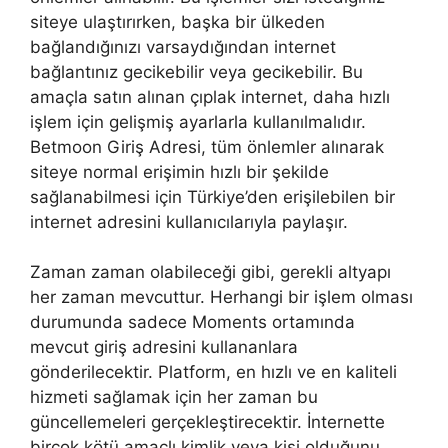
siteye ulaştırırken, başka bir ülkeden
bağlandığınızı varsaydığından internet
bağlantınız gecikebilir veya gecikebilir. Bu
amaçla satın alınan çıplak internet, daha hızlı
işlem için gelişmiş ayarlarla kullanılmalıdır.
Betmoon Giriş Adresi, tüm önlemler alınarak
siteye normal erişimin hızlı bir şekilde
sağlanabilmesi için Türkiye’den erişilebilen bir
internet adresini kullanıcılarıyla paylaşır.
Zaman zaman olabileceği gibi, gerekli altyapı
her zaman mevcuttur. Herhangi bir işlem olması
durumunda sadece Moments ortamında
mevcut giriş adresini kullananlara
gönderilecektir. Platform, en hızlı ve en kaliteli
hizmeti sağlamak için her zaman bu
güncellemeleri gerçekleştirecektir. İnternette
birçok kötü amaçlı kimlik veya kişi olduğunu