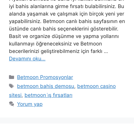
iyi bahis alanlarına girme fırsatı bulabilirsiniz. Bu
alanda yaşamak ve çalışmak için birçok yeni yer
yapabilirsiniz. Betmoon canlı bahis sayfasının en
üstünde canlı bahis seçeneklerini gösterebilir.
Basit ve organize düşünme ve yapma yollarını
kullanmayı öğreneceksiniz ve Betmoon
becerilerinizi geliştirebilmeniz için farklı …
Devamını oku…
Kategoriler
Betmoon Promosyonlar
Etiketler
betmoon bahis demosu
,
betmoon casino
sitesi
,
betmoon i̇ş fırsatları
Yorum yap