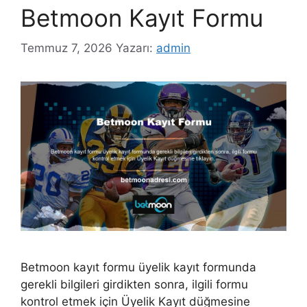
Betmoon Kayıt Formu
Temmuz 7, 2026
Yazarı:
admin
Betmoon kayıt formu üyelik kayıt formunda
gerekli bilgileri girdikten sonra, ilgili formu
kontrol etmek için Üyelik Kayıt düğmesine