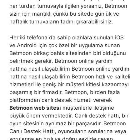
her türden turnuvayla ilgileniyorsanız, Betmoon
sizin için mantıklı çünkü bu sitede günlük ve
haftalık turnuvaların tadını çıkarabilirsiniz.
Her iki telefona da sahip olanlara sunulan iOS
ve Android için çok özel bir uygulama sunan
Betmoon birkaç bahis sitesinden biri olduğunu
belirtmek gerekir. Betmoon online yardım
hattına nasıl ulaşabilirim Betmoon online yardım
hattına nasıl ulaşabilirim Betmoon hızlı ve kaliteli
hizmetleri ile geniş bir müşteri kitlesi kazanmayı
başarmış bir firmadır. Betmoon, birden fazla
platformdan canlı destek hizmeti vererek
Betmoon web sitesi
müşterilerle iletişime
büyük önem vermektedir. Canlı destek hattı, bir
oyun sitesinin ayrılmaz bir parçasıdır. Betmoon
Canlı Destek Hattı, oyuncuların sorularına veya
sorularına en hızlı ve doğru şekilde cevap