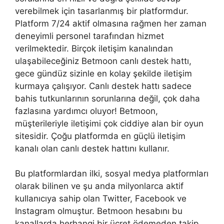
verebilmek için tasarlanmış bir platformdur.
Platform 7/24 aktif olmasına rağmen her zaman
deneyimli personel tarafından hizmet
verilmektedir. Birçok iletişim kanalından
ulaşabileceğiniz Betmoon canlı destek hattı,
gece gündüz sizinle en kolay şekilde iletişim
kurmaya çalışıyor. Canlı destek hattı sadece
bahis tutkunlarının sorunlarına değil, çok daha
fazlasına yardımcı oluyor! Betmoon,
müşterileriyle iletişimi çok ciddiye alan bir oyun
sitesidir. Çoğu platformda en güçlü iletişim
kanalı olan canlı destek hattını kullanır.
Bu platformlardan ilki, sosyal medya platformları
olarak bilinen ve şu anda milyonlarca aktif
kullanıcıya sahip olan Twitter, Facebook ve
Instagram olmuştur. Betmoon hesabını bu
kanallarda herhangi bir ücret ödemeden takip