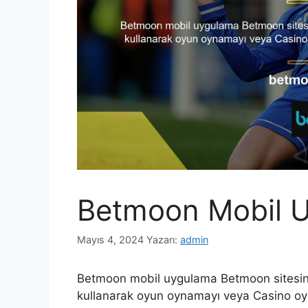
Betmoon Mobil 
Mayıs 4, 2024
Yazarı:
admin
Betmoon mobil uygulama Betmoon sitesind
kullanarak oyun oynamayı veya Casino oynam