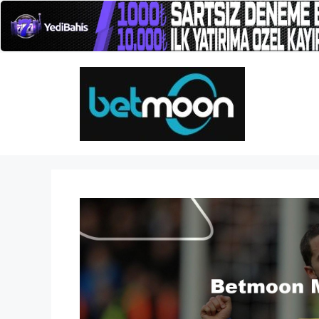
İçeriğe
atla