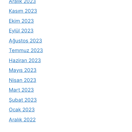
Aralık 2023
Kasım 2023
Ekim 2023
Eylül 2023
Ağustos 2023
Temmuz 2023
Haziran 2023
Mayıs 2023
Nisan 2023
Mart 2023
Şubat 2023
Ocak 2023
Aralık 2022