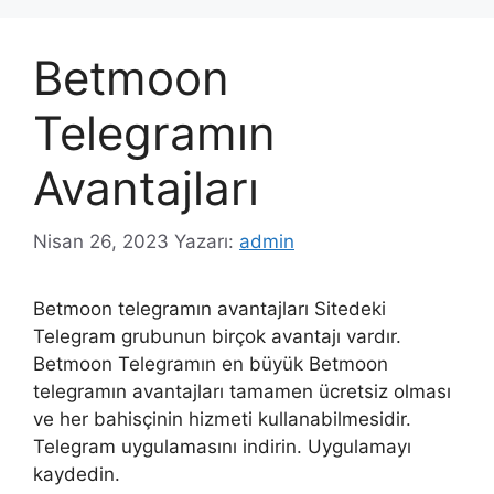
Betmoon
Telegramın
Avantajları
Nisan 26, 2023
Yazarı:
admin
Betmoon telegramın avantajları Sitedeki
Telegram grubunun birçok avantajı vardır.
Betmoon Telegramın en büyük Betmoon
telegramın avantajları tamamen ücretsiz olması
ve her bahisçinin hizmeti kullanabilmesidir.
Telegram uygulamasını indirin. Uygulamayı
kaydedin.