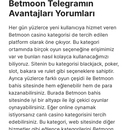
Betmoon Telegramın
Avantajları Yorumları
Her gün yüzlerce yeni kullanıcıya hizmet veren
Betmoon casino kategorisi de tercih edilen
platform olarak öne çıkıyor. Bu kategori
ortamında birçok oyun seçeneğine erişimimiz
var ve bunları nasıl kolayca kullanacağımızı
biliyoruz. Sitenin bu kategorisi blackjack, poker,
slot, bakara ve rulet gibi seçeneklere sahiptir.
Ayrıca yüzlerce farklı oyun çeşidi ile Betmoon
bahis sitesinde hem eğlenebilir hem de para
kazanabilirsiniz. Burada Betmoon bahis
sitesinde iyi bir altyapı ile ilgi çekici oyunlar
oynayabilirsiniz. Eğer online oynamak
istiyorsanız canlı casino kategorisini tercih
edebilirsiniz. Bu kategori, web sitesinde diğer
hizmetler gibi eğlence kategorilerini
Betmoon