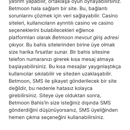
yatırım yapabilir, ortaklaşa oyun oynayabilirsiniz.
Betmoon hala sağlam bir site. Bu, bağlantı
sorunlarını çözmek için veri sağlayabilir. Casino
siteleri, kullanıcıların ayrıntılı casino ve casino
seçeneklerini bulabilecekleri eğlence
platformları olarak
Betmoon mevcut giriş adresi
çıkıyor. Bu bahis sitelerinden birine üye olmak
size harika fırsatlar sunar. Bir bahis sitesine
telefon numaranızı girerek kısa mesaj almaya
başlayabilirsiniz. Bu kısa mesajlar yaygınlaştıkça
kullanıcılar sıkılabilir ve siteden uzaklaşabilir.
Betmoon, SMS ile şikayet gönderilecek bir site
değildir, bu nedenle hatasız kolayca
girebilirsiniz. Siteye üye olduktan sonra,
Betmoon Bahis’in size isteğiniz dışında SMS
gönderdiğini düşünüyorsanız, SMS üyeliğinden
hemen çıkma seçeneğini kullanabilirsiniz.