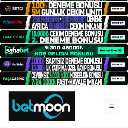
İçeriğe
atla
Menü