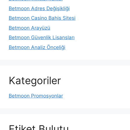
Betmoon Adres Değişikliği
Betmoon Casino Bahis Sitesi
Betmoon Arayüzü
Betmoon Güvenlik Lisansları
Betmoon Analiz Önceliği
Kategoriler
Betmoon Promosyonlar
Etiket Bulutu