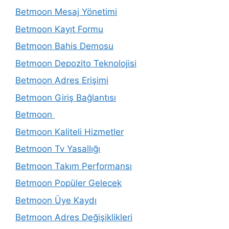
Betmoon Mesaj Yönetimi
Betmoon Kayıt Formu
Betmoon Bahis Demosu
Betmoon Depozito Teknolojisi
Betmoon Adres Erişimi
Betmoon Giriş Bağlantısı
Betmoon
Betmoon Kaliteli Hizmetler
Betmoon Tv Yasallığı
Betmoon Takım Performansı
Betmoon Popüler Gelecek
Betmoon Üye Kaydı
Betmoon Adres Değişiklikleri