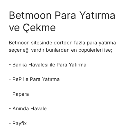
Betmoon Para Yatırma
ve Çekme
Betmoon sitesinde dörtden fazla para yatırma
seçeneği vardır bunlardan en popülerleri ise;
- Banka Havalesi ile Para Yatırma
- PeP ile Para Yatırma
- Papara
- Anında Havale
- Payfix