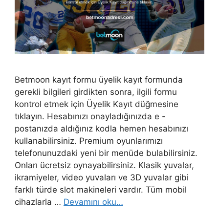
Betmoon kayıt formu üyelik kayıt formunda
gerekli bilgileri girdikten sonra, ilgili formu
kontrol etmek için Üyelik Kayıt düğmesine
tıklayın. Hesabınızı onayladığınızda e -
postanızda aldığınız kodla hemen hesabınızı
kullanabilirsiniz. Premium oyunlarımızı
telefonunuzdaki yeni bir menüde bulabilirsiniz.
Onları ücretsiz oynayabilirsiniz. Klasik yuvalar,
ikramiyeler, video yuvaları ve 3D yuvalar gibi
farklı türde slot makineleri vardır. Tüm mobil
cihazlarla …
Devamını oku…