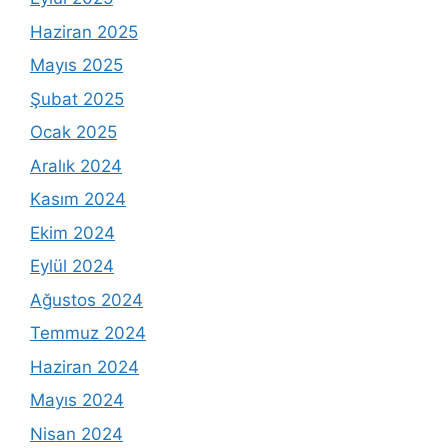
Haziran 2025
Mayıs 2025
Şubat 2025
Ocak 2025
Aralık 2024
Kasım 2024
Ekim 2024
Eylül 2024
Ağustos 2024
Temmuz 2024
Haziran 2024
Mayıs 2024
Nisan 2024