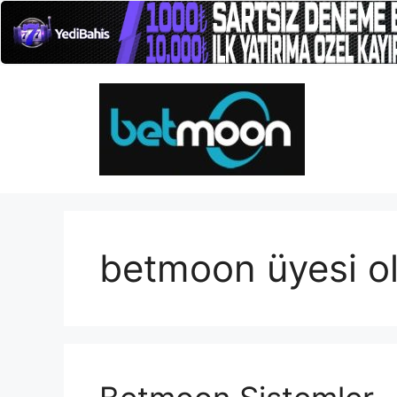
İçeriğe
atla
betmoon üyesi ol