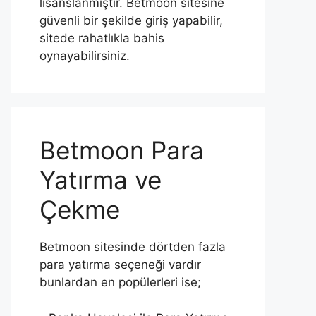
lisanslanmıştır. Betmoon sitesine
güvenli bir şekilde giriş yapabilir,
sitede rahatlıkla bahis
oynayabilirsiniz.
Betmoon Para
Yatırma ve
Çekme
Betmoon sitesinde dörtden fazla
para yatırma seçeneği vardır
bunlardan en popülerleri ise;