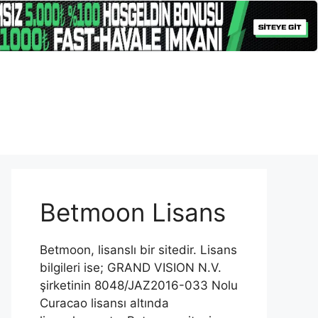
Betmoon Lisans
Betmoon, lisanslı bir sitedir. Lisans
bilgileri ise; GRAND VISION N.V.
şirketinin 8048/JAZ2016-033 Nolu
Curacao lisansı altında