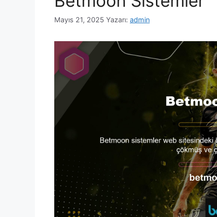
Betmoon Sistemler
Mayıs 21, 2025
Yazarı:
admin