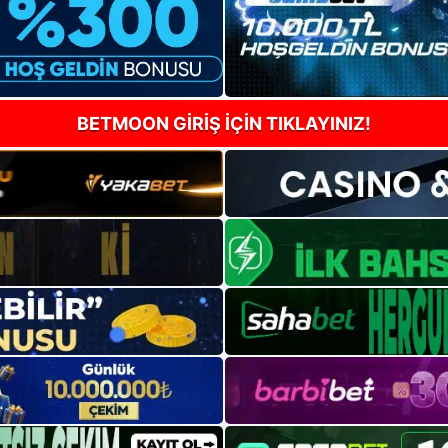
BETMOON GİRİŞ İÇİN TIKLAYINIZ!