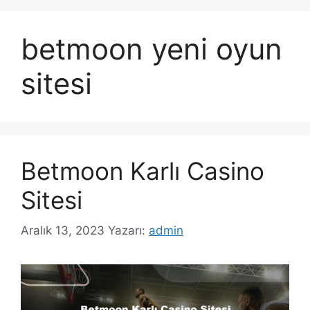
betmoon yeni oyun
sitesi
Betmoon Karlı Casino
Sitesi
Aralık 13, 2023
Yazarı:
admin