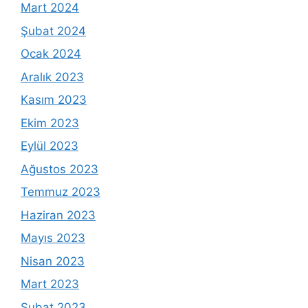
Mart 2024
Şubat 2024
Ocak 2024
Aralık 2023
Kasım 2023
Ekim 2023
Eylül 2023
Ağustos 2023
Temmuz 2023
Haziran 2023
Mayıs 2023
Nisan 2023
Mart 2023
Şubat 2023