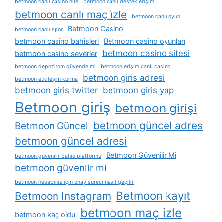
betmoon canlı casino hile
betmoon canlı destek erişim
betmoon canlı maç i̇zle
betmoon canlı oyun
Betmoon Casino
betmoon canlı spor
betmoon casino bahisleri
Betmoon casino oyunları
betmoon casino sitesi
betmoon casino severler
betmoon depozitom güvende mi
betmoon erişim canlı casino
betmoon giris adresi
betmoon etkileşim kurma
betmoon giris twitter
betmoon giris yap
Betmoon giriş
betmoon girişi
betmoon güncel adres
Betmoon Güncel
betmoon güncel adresi
Betmoon Güvenilir Mi
betmoon güvenilir bahis platformu
betmoon güvenlir mi
betmoon hesabınız i̇çin onay süreci nasıl geçilir
Betmoon kayıt
Betmoon Instagram
betmoon maç izle
betmoon kaç oldu