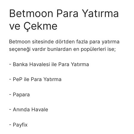
Betmoon Para Yatırma
ve Çekme
Betmoon sitesinde dörtden fazla para yatırma
seçeneği vardır bunlardan en popülerleri ise;
- Banka Havalesi ile Para Yatırma
- PeP ile Para Yatırma
- Papara
- Anında Havale
- Payfix