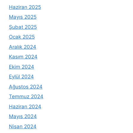
Haziran 2025
Mayıs 2025
Şubat 2025
Ocak 2025
Aralık 2024
Kasım 2024
Ekim 2024
Eylül 2024
Ağustos 2024
Temmuz 2024
Haziran 2024
Mayıs 2024
Nisan 2024