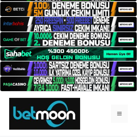
İçeriğe
atla
Menü