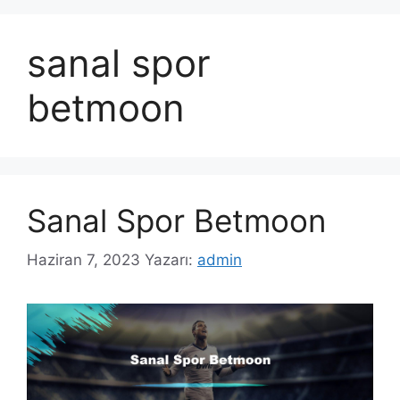
sanal spor
betmoon
Sanal Spor Betmoon
Haziran 7, 2023
Yazarı:
admin