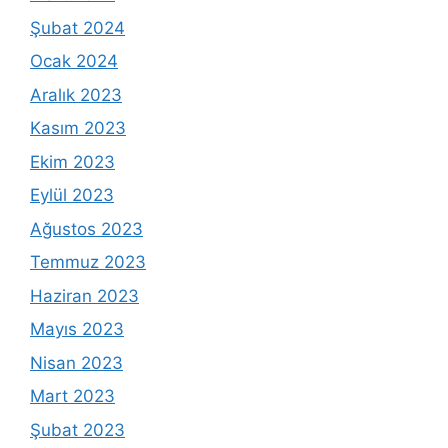
Şubat 2024
Ocak 2024
Aralık 2023
Kasım 2023
Ekim 2023
Eylül 2023
Ağustos 2023
Temmuz 2023
Haziran 2023
Mayıs 2023
Nisan 2023
Mart 2023
Şubat 2023