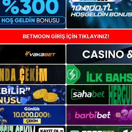
BETMOON GİRİŞ İÇİN TIKLAYINIZ!