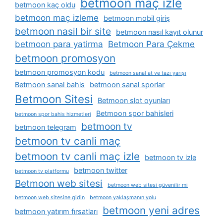
betmoon maç izle
betmoon kaç oldu
betmoon maç izleme
betmoon mobil giriş
betmoon nasil bir site
betmoon nasıl kayıt olunur
betmoon para yatirma
Betmoon Para Çekme
betmoon promosyon
betmoon promosyon kodu
betmoon sanal at ve tazı yarışı
Betmoon sanal bahis
betmoon sanal sporlar
Betmoon Sitesi
Betmoon slot oyunları
Betmoon spor bahisleri
betmoon spor bahis hizmetleri
betmoon tv
betmoon telegram
betmoon tv canli maç
betmoon tv canli maç izle
betmoon tv izle
betmoon twitter
betmoon tv platformu
Betmoon web sitesi
betmoon web sitesi güvenilir mi
betmoon web sitesine gidin
betmoon yaklaşmanın yolu
betmoon yeni adres
betmoon yatırım fırsatları