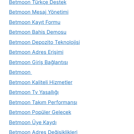
Betmoon Türkçe Destek
Betmoon Mesaj Yönetimi
Betmoon Kayıt Formu
Betmoon Bahis Demosu
Betmoon Depozito Teknolojisi
Betmoon Adres Erişimi
Betmoon Giriş Bağlantısı
Betmoon
Betmoon Kaliteli Hizmetler
Betmoon Tv Yasallığı
Betmoon Takım Performansı
Betmoon Popüler Gelecek
Betmoon Üye Kaydı
Betmoon Adres Değişiklikleri