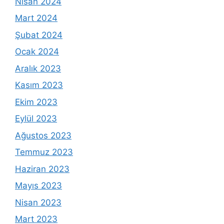
Nisan 2024
Mart 2024
Şubat 2024
Ocak 2024
Aralık 2023
Kasım 2023
Ekim 2023
Eylül 2023
Ağustos 2023
Temmuz 2023
Haziran 2023
Mayıs 2023
Nisan 2023
Mart 2023