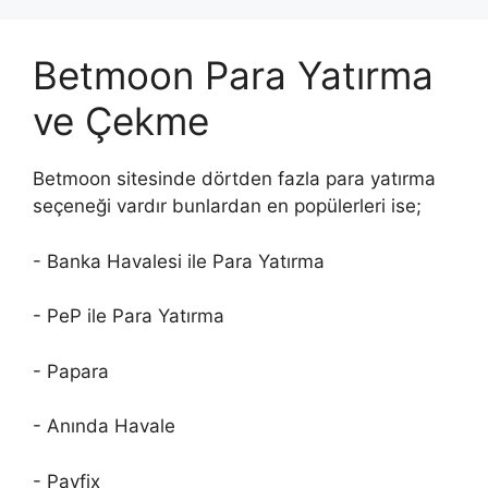
Betmoon Para Yatırma
ve Çekme
Betmoon sitesinde dörtden fazla para yatırma
seçeneği vardır bunlardan en popülerleri ise;
- Banka Havalesi ile Para Yatırma
- PeP ile Para Yatırma
- Papara
- Anında Havale
- Payfix