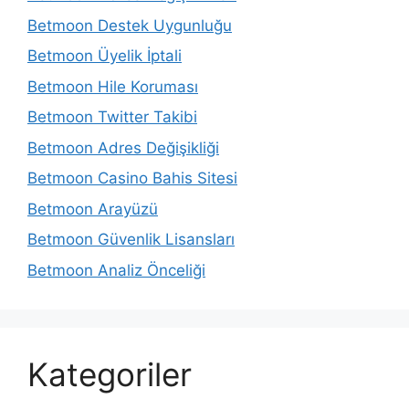
Betmoon Destek Uygunluğu
Betmoon Üyelik İptali
Betmoon Hile Koruması
Betmoon Twitter Takibi
Betmoon Adres Değişikliği
Betmoon Casino Bahis Sitesi
Betmoon Arayüzü
Betmoon Güvenlik Lisansları
Betmoon Analiz Önceliği
Kategoriler