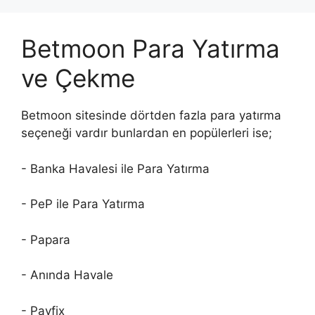
Betmoon Para Yatırma
ve Çekme
Betmoon sitesinde dörtden fazla para yatırma
seçeneği vardır bunlardan en popülerleri ise;
- Banka Havalesi ile Para Yatırma
- PeP ile Para Yatırma
- Papara
- Anında Havale
- Payfix