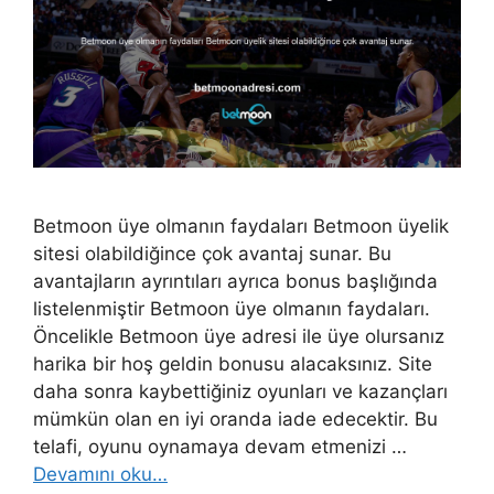
Betmoon üye olmanın faydaları Betmoon üyelik
sitesi olabildiğince çok avantaj sunar. Bu
avantajların ayrıntıları ayrıca bonus başlığında
listelenmiştir Betmoon üye olmanın faydaları.
Öncelikle Betmoon üye adresi ile üye olursanız
harika bir hoş geldin bonusu alacaksınız. Site
daha sonra kaybettiğiniz oyunları ve kazançları
mümkün olan en iyi oranda iade edecektir. Bu
telafi, oyunu oynamaya devam etmenizi …
Devamını oku…