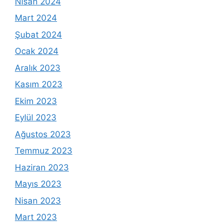
Nisan 2024
Mart 2024
Şubat 2024
Ocak 2024
Aralık 2023
Kasım 2023
Ekim 2023
Eylül 2023
Ağustos 2023
Temmuz 2023
Haziran 2023
Mayıs 2023
Nisan 2023
Mart 2023