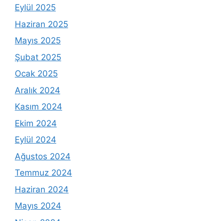
Eylül 2025
Haziran 2025
Mayıs 2025
Şubat 2025
Ocak 2025
Aralık 2024
Kasım 2024
Ekim 2024
Eylül 2024
Ağustos 2024
Temmuz 2024
Haziran 2024
Mayıs 2024