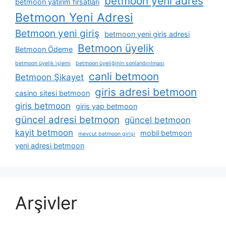
betmoon yeni adres
betmoon yatırım fırsatları
Betmoon Yeni Adresi
Betmoon yeni giriş
betmoon yeni giriş adresi
Betmoon üyelik
Betmoon Ödeme
betmoon üyelik i̇şlemi
betmoon üyeliğinin sonlandırılması
canli betmoon
Betmoon Şikayet
giris adresi betmoon
casino sitesi betmoon
giris betmoon
giris yap betmoon
güncel adresi betmoon
güncel betmoon
kayit betmoon
mobil betmoon
mevcut betmoon girişi
yeni adresi betmoon
Arşivler