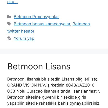
oku…
Kategoriler
Betmoon Promosyonlar
Etiketler
Betmoon bonus kampanyalar
,
Betmoon
twitter hesabı
Yorum yap
Betmoon Lisans
Betmoon, lisanslı bir sitedir. Lisans bilgileri ise;
GRAND VISION N.V. şirketinin 8048/JAZ2016-
033 Nolu Curacao lisansı altında lisanslanmıştır.
Betmoon sitesine güvenli bir şekilde giriş
yapabilir, sitede rahatlıkla bahis oynayabilirsiniz.