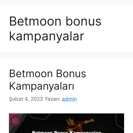
Betmoon bonus
kampanyalar
Betmoon Bonus
Kampanyaları
Şubat 4, 2023
Yazarı:
admin